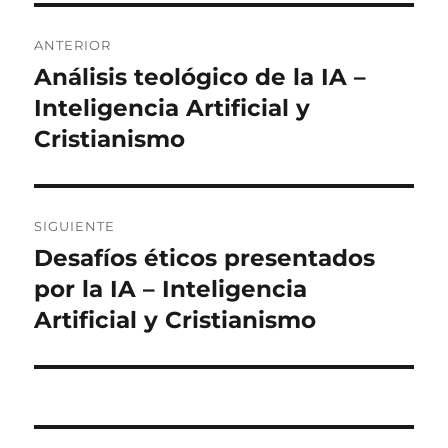
Navegación
ANTERIOR
de
Análisis teológico de la IA –
Entrada
anterior:
Inteligencia Artificial y
entradas
Cristianismo
SIGUIENTE
Desafíos éticos presentados
Entrada
siguiente:
por la IA – Inteligencia
Artificial y Cristianismo