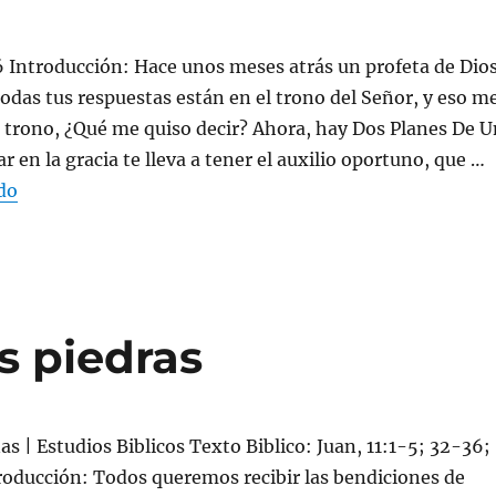
 Introducción: Hace unos meses atrás un profeta de Dio
todas tus respuestas están en el trono del Señor, y eso m
 trono, ¿Qué me quiso decir? Ahora, hay Dos Planes De U
 en la gracia te lleva a tener el auxilio oportuno, que …
«Desde el trono de su Gloria – Predicacion Cristana»
do
s piedras
as | Estudios Biblicos Texto Biblico: Juan, 11:1-5; 32-36;
roducción: Todos queremos recibir las bendiciones de