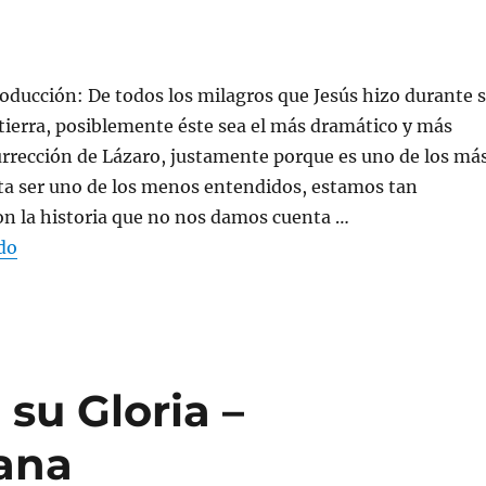
roducción: De todos los milagros que Jesús hizo durante 
 tierra, posiblemente éste sea el más dramático y más
urrección de Lázaro, justamente porque es uno de los má
ta ser uno de los menos entendidos, estamos tan
on la historia que no nos damos cuenta …
«¡Es porque te amo tanto! – Predica Cristiana»
do
 su Gloria –
tana