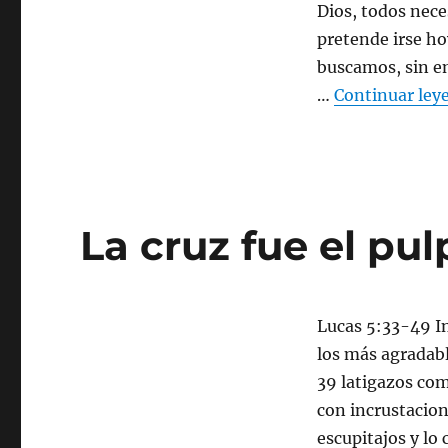
Dios, todos nece
pretende irse hoy
buscamos, sin e
…
Continuar ley
La cruz fue el pul
Lucas 5:33-49 I
los más agradabl
39 latigazos com
con incrustacion
escupitajos y lo