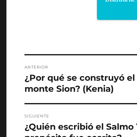
Navegación
ANTERIOR
de
¿Por qué se construyó el
Entrada
anterior:
entradas
monte Sion? (Kenia)
SIGUIENTE
¿Quién escribió el Salmo 
Entrada
siguiente: