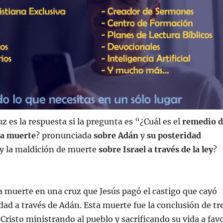
uz es la respuesta si la pregunta es “¿Cuál es el
remedio d
la muerte
? pronunciada
sobre Adán
y
su posteridad
y la maldición de muerte
sobre Israel a través de la ley
?
la muerte en una cruz que Jesús pagó el castigo que cayó
ad a través de Adán. Esta muerte fue la conclusión de tr
Cristo ministrando al pueblo y sacrificando su vida a fav