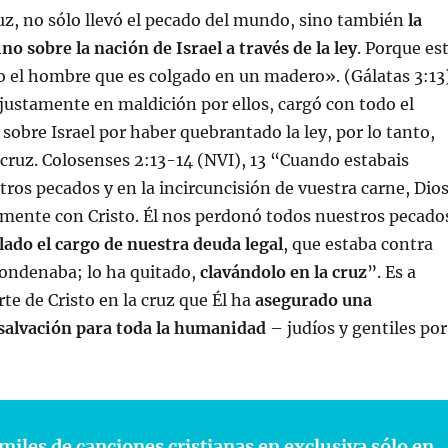
ruz, no sólo llevó el pecado del mundo, sino también
la
no sobre la nación de Israel a través de la ley
. Porque es
o el hombre que es colgado en un madero». (Gálatas 3:13
njustamente en maldición por ellos, cargó con todo el
 sobre Israel por haber quebrantado la ley, por lo tanto,
 cruz. Colosenses 2:13-14 (NVI), 13 “Cuando estabais
ros pecados y en la incircuncisión de vuestra carne, Dio
amente con Cristo. Él nos perdonó todos nuestros pecado
lado el cargo de nuestra deuda legal
, que estaba contra
condenaba; lo ha quitado,
clavándolo en la cruz
”. Es a
rte de Cristo en la cruz que Él ha
asegurado una
salvación para toda la humanidad
– judíos y gentiles por
miles de canciones cristianas en exclusiva sólo en