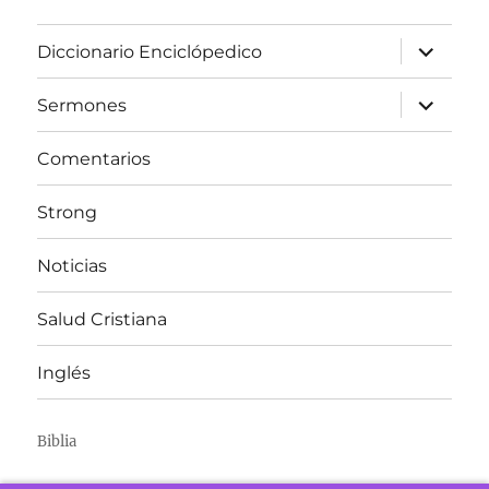
expandir
Diccionario Enciclópedico
el
menú
inferior
expandir
Sermones
el
menú
inferior
Comentarios
Strong
Noticias
Salud Cristiana
Inglés
Biblia