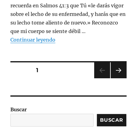
recuerda en Salmos 41:3 que Tú «le darás vigor
sobre el lecho de su enfermedad, y harás que en
su lecho tome aliento de nuevo.» Reconozco
que mi cuerpo se siente débil …
«Una oración para tener serenid
Continuar leyendo
Posts
PÁGINA
1
SIGU
pagination
IENT
E
PÁGI
NA
Buscar
BUSCAR