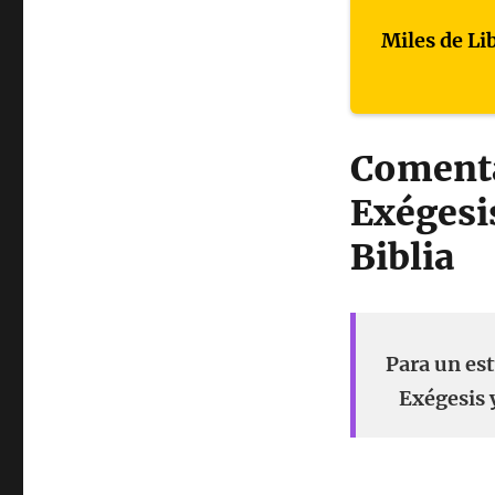
Miles de Li
Comenta
Exégesi
Biblia
Para un es
Exégesis 