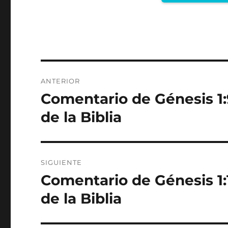
Navegación
ANTERIOR
de
Comentario de Génesis 1
Entrada
anterior:
entradas
de la Biblia
SIGUIENTE
Comentario de Génesis 1:
Entrada
siguiente:
de la Biblia