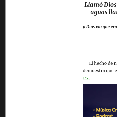
Llamó Dios a
aguas lla
y Dios vio que er
El hecho de 
demuestra que e
1:2
.