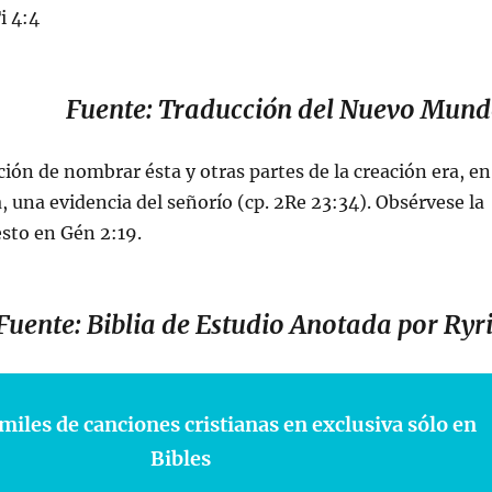
i 4:4
Fuente: Traducción del Nuevo Mun
cción de nombrar ésta y otras partes de la creación era, en
 una evidencia del señorío (cp.
2Re 23:34
). Obsérvese la
esto en
Gén 2:19
.
Fuente: Biblia de Estudio Anotada por Ryr
miles de canciones cristianas en exclusiva sólo en
Bibles