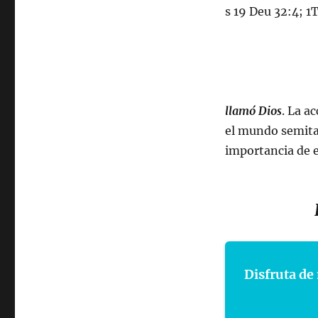
s 19 Deu 32:4; 1T
llamó Dios
. La a
el mundo semita,
importancia de 
Disfruta de 