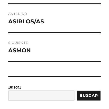
Navegación
ANTERIOR
de
ASIRLOS/AS
Entrada
anterior:
entradas
SIGUIENTE
ASMON
Entrada
siguiente:
Buscar
BUSCAR