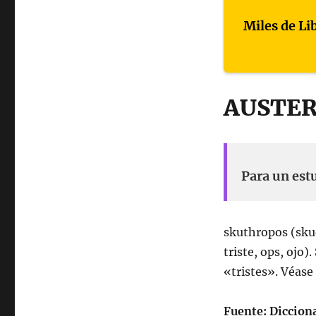
Miles de Li
AUSTE
Para un est
skuthropos (sku
triste, ops, ojo)
«tristes». Véas
Fuente: Diccion