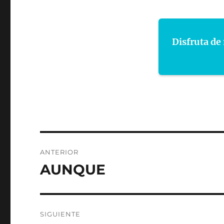
Disfruta de 
Navegación
ANTERIOR
de
AUNQUE
Entrada
anterior:
entradas
SIGUIENTE