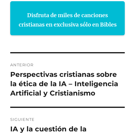
Disfruta de miles de canciones
cristianas en exclusiva sólo en Bibles
Navegación
ANTERIOR
de
Perspectivas cristianas sobre
Entrada
anterior:
la ética de la IA – Inteligencia
entradas
Artificial y Cristianismo
SIGUIENTE
IA y la cuestión de la
Entrada