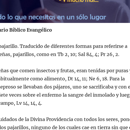
rio Bíblico Evangélico
ajarillo. Traducido de diferentes formas para referirse a
ñas, pajarillos, como en Tb 2, 10; Sal 84, 4; Pr 26, 2.
ñas que comen insectos y frutas, eran tenidas por puras 
bitualmente como alimento, Dt 14, 11; Ne 6, 18. Para la
leproso se llevaban dos pájaros, uno se sacrificaba y con e
siete veces sobre el enfermo la sangre del inmolado y lue
campo, Lv 14, 14, 4.
cuidados de la Divina Providencia con todos los seres, pon
s pajarillos, ninguno de los cuales cae en tierra sin que 