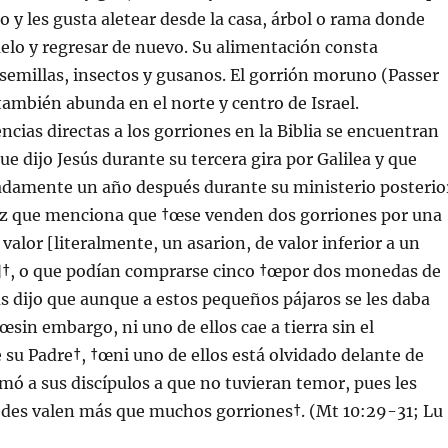
o y les gusta aletear desde la casa, árbol o rama donde
uelo y regresar de nuevo. Su alimentación consta
emillas, insectos y gusanos. El gorrión moruno (Passer
también abunda en el norte y centro de Israel.
ncias directas a los gorriones en la Biblia se encuentran
ue dijo Jesús durante su tercera gira por Galilea y que
adamente un año después durante su ministerio posterio
ez que menciona que †œse venden dos gorriones por una
alor [literalmente, un asarion, de valor inferior a un
]†, o que podí­an comprarse cinco †œpor dos monedas de
sús dijo que aunque a estos pequeños pájaros se les daba
œsin embargo, ni uno de ellos cae a tierra sin el
su Padre†, †œni uno de ellos está olvidado delante de
imó a sus discí­pulos a que no tuvieran temor, pues les
des valen más que muchos gorriones†. (Mt 10:29-31; Lu