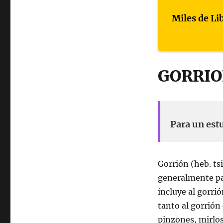
Miles de Li
GORRI
Para un est
Gorrión (heb. tsi
generalmente par
incluye al gorrió
tanto al gorrión
pinzones, mirlos