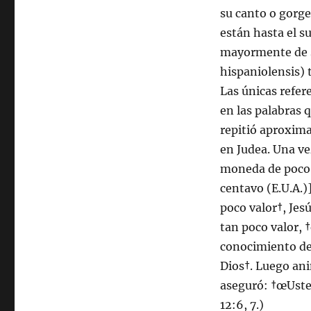
su canto o gorge
están hasta el s
mayormente de s
hispaniolensis) 
Las únicas refere
en las palabras q
repitió aproxim
en Judea. Una v
moneda de poco v
centavo (E.U.A.)
poco valor†, Je
tan poco valor, †
conocimiento de 
Dios†. Luego an
aseguró: †œUste
12:6, 7.)