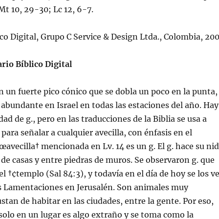
Mt 10, 29-30; Lc 12, 6-7.
lico Digital, Grupo C Service & Design Ltda., Colombia, 20
rio Bíblico Digital
 un fuerte pico cónico que se dobla un poco en la punta,
abundante en Israel en todas las estaciones del año. Hay
ad de g., pero en las traducciones de la Biblia se usa a
para señalar a cualquier avecilla, con énfasis en el
†œavecilla† mencionada en Lv. 14 es un g. El g. hace su ni
de casas y entre piedras de muros. Se observaron g. que
el †¢templo (Sal 84:3), y todaví­a en el dí­a de hoy se los v
as Lamentaciones en Jerusalén. Son animales muy
stan de habitar en las ciudades, entre la gente. Por eso,
 solo en un lugar es algo extraño y se toma como la