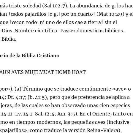
más triste soledad (Sal 102:7). La abundancia de g. los ha
­an †œdos pajarillos [o g.] por un cuarto† (Mat 10:29) y e
que †œcon todo, ni uno de ellos cae a tierra† sin el
Dios. Nombre cientí­fico: Passer domesticus biblicus.
Biblia.
rio de la Biblia Cristiano
O FAUN AVES MUJE MUAT HOMB HOAT
ippor»). (a) Término que se traduce comúnmente «ave» o
4; Dt. 4:17; Jb. 41:5), pero que de preferencia se aplica a
ajeras, de las cuales se han observado unas cien especies
 14:11; Lv. 14:1; Sal. 12:4; Am. 3:5). En el Oriente, tanto en
omo en tiempos modernos, las pequeñas aves (inclusive
 «pajarillos», como traduce la versión Reina-Valera),