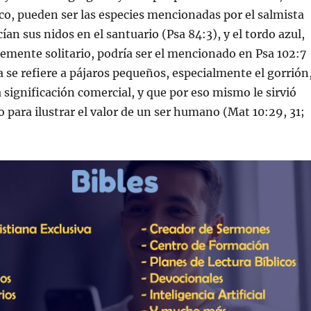
o, pueden ser las especies mencionadas por el salmista
­an sus nidos en el santuario (Psa 84:3), y el tordo azul,
emente solitario, podrí­a ser el mencionado en Psa 102:7
a se refiere a pájaros pequeños, especialmente el gorrión
a significación comercial, y que por eso mismo le sirvió
o para ilustrar el valor de un ser humano (Mat 10:29, 31;