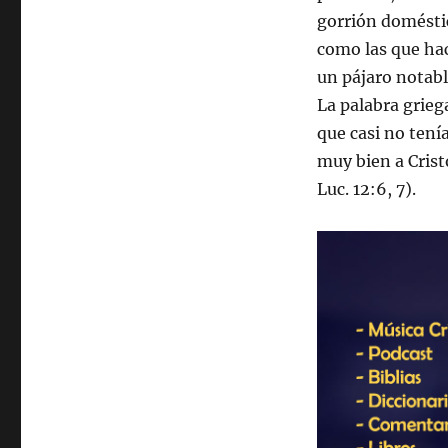
gorrión doméstic
como las que hací
un pájaro notabl
La palabra grieg
que casi no tení­
muy bien a Crist
Luc. 12:6, 7).