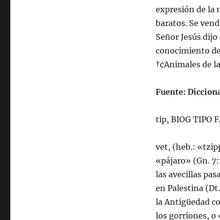
expresión de la 
baratos. Se vendí
Señor Jesús dijo 
conocimiento de 
†¢Animales de la 
Fuente: Dicciona
tip, BIOG TIP
vet, (heb.: «tz
«pájaro» (Gn. 7:1
las avecillas pas
en Palestina (Dt.
la Antigüedad c
los gorriones, o