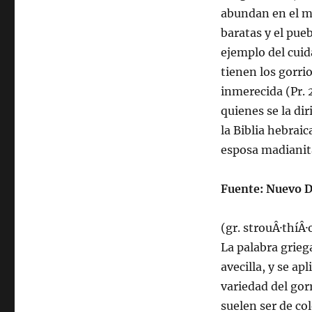
abundan en el m
baratas y el pueb
ejemplo del cuid
tienen los gorri
inmerecida (Pr. 
quienes se la di
la Biblia hebrai
esposa madianita
Fuente: Nuevo Di
(gr. strouÂ·thí­Â·
La palabra grieg
avecilla, y se ap
variedad del gor
suelen ser de col