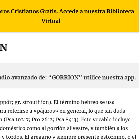
bros Cristianos Gratis. Accede a nuestra Biblioteca
Virtual
ON
udio avanzado de: “GORRION” utilice nuestra app.
ppôr; gr. strouthí­on). El término hebreo se usa
a referirse a «pájaros» en general, lo que sin duda
n (Psa 102:7; Pro 26:2; Psa 84:3). Este vocablo incluye
 doméstico como al gorrión silvestre, y también a los
 y tordos. El gregario y siempre presente estornino, o el