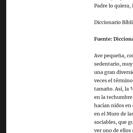
Padre lo quiera, 
Diccionario Bí­b
Fuente: Dicciona
Ave pequeña, con
sedentario, muy 
una gran diversid
veces el término 
tamaño. Así­, la 
en la techumbre 
hací­an nidos en 
en el Muro de l
sociables, que gu
ver uno de ellos