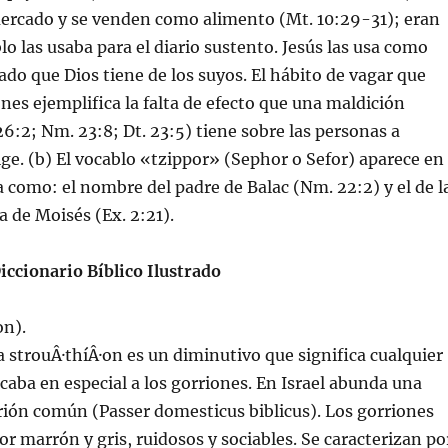
ercado y se venden como alimento (Mt. 10:29-31); eran
lo las usaba para el diario sustento. Jesús las usa como
ado que Dios tiene de los suyos. El hábito de vagar que
ones ejemplifica la falta de efecto que una maldición
26:2; Nm. 23:8; Dt. 23:5) tiene sobre las personas a
rige. (b) El vocablo «tzippor» (Sephor o Sefor) aparece en
ca como: el nombre del padre de Balac (Nm. 22:2) y el de l
 de Moisés (Ex. 2:21).
ccionario Bíblico Ilustrado
on).
a strouÂ·thí­Â·on es un diminutivo que significa cualquier
licaba en especial a los gorriones. En Israel abunda una
rión común (Passer domesticus biblicus). Los gorriones
or marrón y gris, ruidosos y sociables. Se caracterizan po