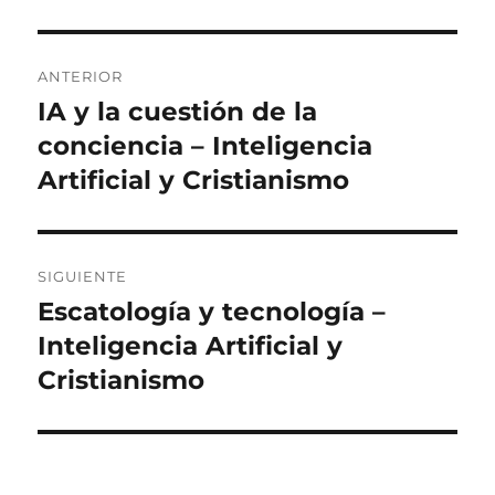
Navegación
ANTERIOR
de
IA y la cuestión de la
Entrada
anterior:
conciencia – Inteligencia
entradas
Artificial y Cristianismo
SIGUIENTE
Escatología y tecnología –
Entrada
siguiente:
Inteligencia Artificial y
Cristianismo