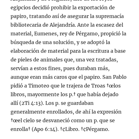
egipcios decidió prohibir la exportación de
papiro, tratando así­ de asegurar la supremací­a
bibliotecaria de Alejandrí­a. Ante la escasez del
material, Eumenes, rey de Pérgamo, propició la
búsqueda de una solución, y se adoptó la
elaboración de material para la escritura a base
de pieles de animales que, una vez tratadas,
serví­an a estos fines, pues duraban más,
aunque eran más caros que el papiro. San Pablo
pidió a Timoteo que le trajera de Troas †œlos
libros, mayormente los p.† que habí­a dejado
allí­ (2Ti 4:13). Los p. se guardaban
generalmente enrollados, de ahí­ la expresión
†œel cielo se desvaneció como un p. que se
enrolla† (Apo 6:14). †¢Libro. †¢Pérgamo.