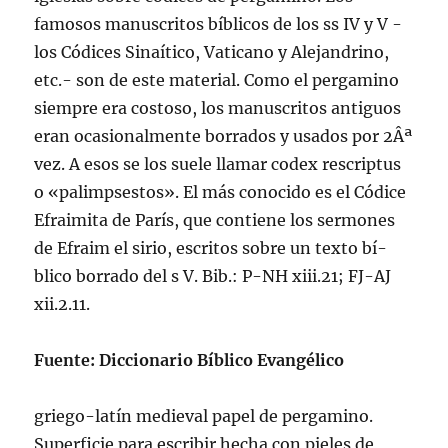
famosos manuscritos bí­blicos de los ss IV y V -
los Códices Sinaí­tico, Vaticano y Alejandrino,
etc.- son de este material. Como el pergamino
siempre era costoso, los manuscritos antiguos
eran ocasionalmente borrados y usados por 2Âª
vez. A esos se los suele llamar codex rescriptus
o «palimpsestos». El más conocido es el Códice
Efraimita de Parí­s, que contiene los sermones
de Efraim el sirio, escritos sobre un texto bí­
blico borrado del s V. Bib.: P-NH xiii.21; FJ-AJ
xii.2.11.
Fuente: Diccionario Bíblico Evangélico
griego-latí­n medieval papel de pergamino.
Superficie para escribir hecha con pieles de