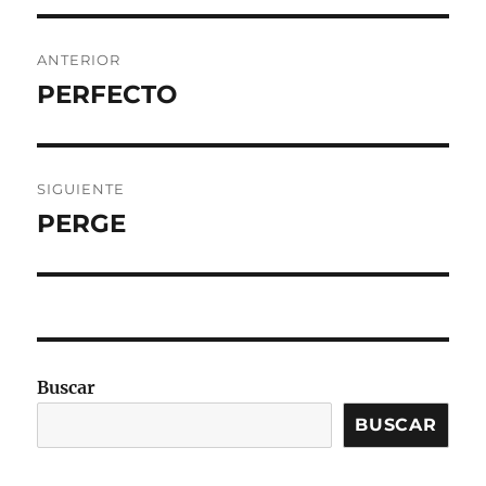
Navegación
ANTERIOR
de
PERFECTO
Entrada
anterior:
entradas
SIGUIENTE
PERGE
Entrada
siguiente:
Buscar
BUSCAR