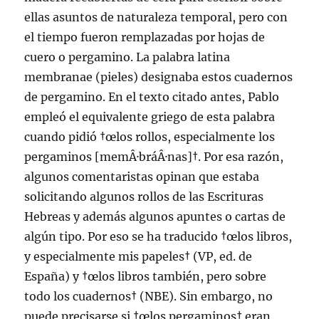
ellas asuntos de naturaleza temporal, pero con
el tiempo fueron remplazadas por hojas de
cuero o pergamino. La palabra latina
membranae (pieles) designaba estos cuadernos
de pergamino. En el texto citado antes, Pablo
empleó el equivalente griego de esta palabra
cuando pidió †œlos rollos, especialmente los
pergaminos [memÂ·bráÂ·nas]†. Por esa razón,
algunos comentaristas opinan que estaba
solicitando algunos rollos de las Escrituras
Hebreas y además algunos apuntes o cartas de
algún tipo. Por eso se ha traducido †œlos libros,
y especialmente mis papeles† (VP, ed. de
España) y †œlos libros también, pero sobre
todo los cuadernos† (NBE). Sin embargo, no
puede precisarse si †œlos pergaminos† eran