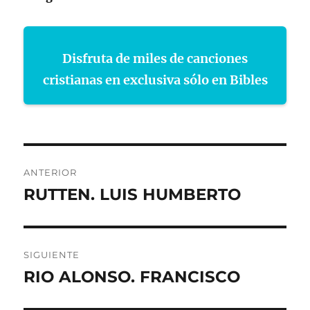
Disfruta de miles de canciones
cristianas en exclusiva sólo en Bibles
Navegación
ANTERIOR
de
RUTTEN. LUIS HUMBERTO
Entrada
anterior:
entradas
SIGUIENTE
RIO ALONSO. FRANCISCO
Entrada
siguiente: