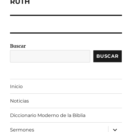
RUTH
Entrada
siguiente:
Buscar
BUSCAR
Inicio
Noticias
Diccionario Moderno de la Biblia
expandir
Sermones