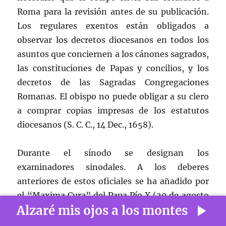
Roma para la revisión antes de su publicación.
Los regulares exentos están obligados a
observar los decretos diocesanos en todos los
asuntos que conciernen a los cánones sagrados,
las constituciones de Papas y concilios, y los
decretos de las Sagradas Congregaciones
Romanas. El obispo no puede obligar a su clero
a comprar copias impresas de los estatutos
diocesanos (S. C. C., 14 Dec., 1658).
Durante el sínodo se designan los
examinadores sinodales. A los deberes
anteriores de estos oficiales se ha añadido por
el “Maxima Cura” del Papa Pío X (20 de agosto
Alzaré mis ojos a los montes
de 1910) el deber de asociarse con el obispo para
redactar el decreto para la remoción