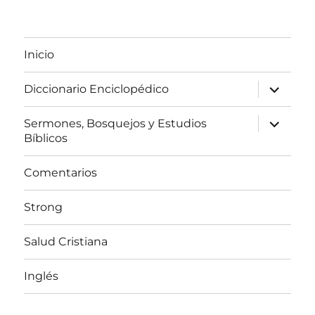
Inicio
expandir
Diccionario Enciclopédico
el
menú
inferior
expandir
Sermones, Bosquejos y Estudios
el
Bíblicos
menú
inferior
Comentarios
Strong
Salud Cristiana
Inglés