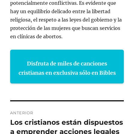
potencialmente conflictivas. Es evidente que
hay un equilibrio delicado entre la libertad
religiosa, el respeto a las leyes del gobierno y la
protección de las mujeres que buscan servicios
en clínicas de abortos.
Disfruta de miles de canciones
cristianas en exclusiva sólo en Bibles
Navegación
ANTERIOR
de
Los cristianos están dispuestos
Entrada
anterior:
a emprender acciones legales
entradas