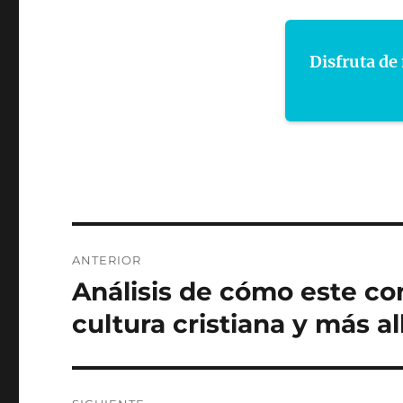
Disfruta de 
Navegación
ANTERIOR
de
Análisis de cómo este co
Entrada
anterior:
entradas
cultura cristiana y más al