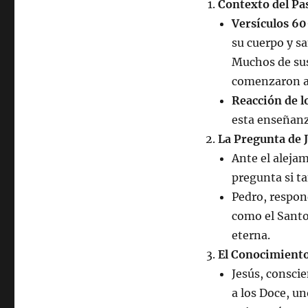
Contexto del Pa
Versículos 6
su cuerpo y s
Muchos de sus 
comenzaron a 
Reacción de l
esta enseñanza
La Pregunta de J
Ante el alejam
pregunta si ta
Pedro, respon
como el Santo
eterna.
El Conocimiento 
Jesús, conscie
a los Doce, un