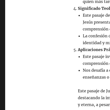
quien más tard
Significado Teo
Este pasaje de
Jesús present
comprensión qu
La confesión 
identidad y mi
Aplicaciones Prá
Este pasaje in
comprensión d
Nos desafía 
enseñanzas o s
Este pasaje de Ju
destacando la im
y eterna, a pesa