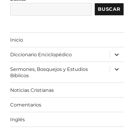
BUSCAR
Inicio
expandir
Diccionario Enciclopédico
el
menú
inferior
expandir
Sermones, Bosquejos y Estudios
el
Bíblicos
menú
inferior
Noticias Cristianas
Comentarios
Inglés