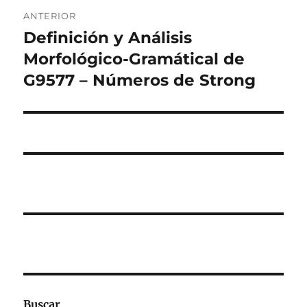
Navegación
ANTERIOR
de
Definición y Análisis
Entrada
anterior:
Morfológico-Gramátical de
entradas
G9577 – Números de Strong
Buscar