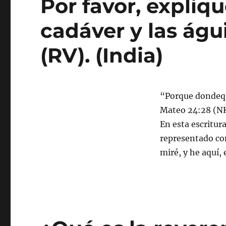
Por favor, expliqu
cadáver y las águ
(RV). (India)
“Porque dondequi
Mateo 24:28 (NKJ
En esta escritura
representado co
miré, y he aquí,