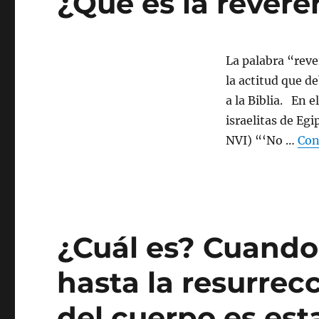
¿Qué es la revere
La palabra “rev
la actitud que d
a la Biblia. En 
israelitas de Egi
NVI) “‘No …
Con
¿Cuál es? Cuand
hasta la resurrec
del cuerpo es est