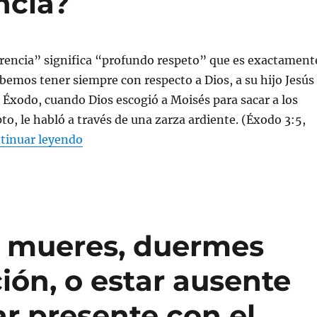
ncia?
erencia” significa “profundo respeto” que es exactament
ebemos tener siempre con respecto a Dios, a su hijo Jesús
el Éxodo, cuando Dios escogió a Moisés para sacar a los
pto, le habló a través de una zarza ardiente. (Éxodo 3:5,
«¿Qué es la reverencia?»
tinuar leyendo
o mueres, duermes
ción, o estar ausente
ar presente con el