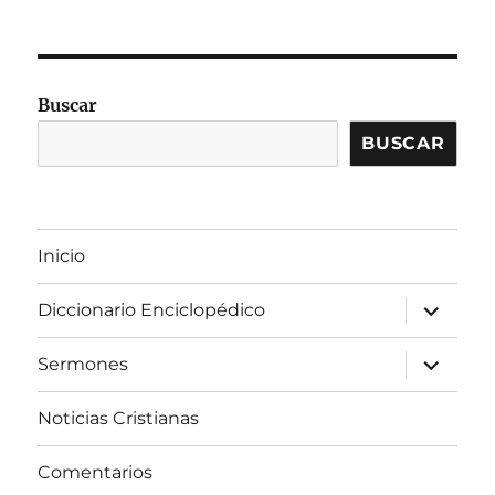
Buscar
BUSCAR
Inicio
expandir
Diccionario Enciclopédico
el
menú
inferior
expandir
Sermones
el
menú
inferior
Noticias Cristianas
Comentarios