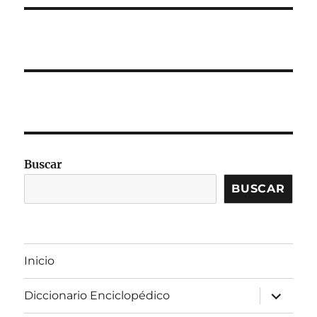
Buscar
BUSCAR
Inicio
expandir
Diccionario Enciclopédico
el
menú