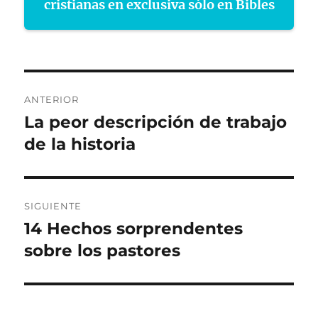
cristianas en exclusiva sólo en Bibles
Navegación
ANTERIOR
de
La peor descripción de trabajo
Entrada
anterior:
de la historia
entradas
SIGUIENTE
14 Hechos sorprendentes
Entrada
siguiente:
sobre los pastores