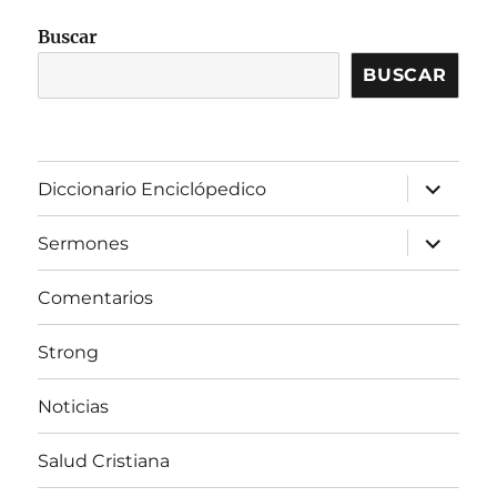
R
Buscar
BUSCAR
expandir
Diccionario Enciclópedico
el
menú
inferior
expandir
Sermones
el
menú
inferior
Comentarios
Strong
Noticias
Salud Cristiana