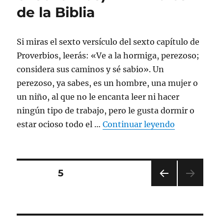
de la Biblia
Si miras el sexto versículo del sexto capítulo de
Proverbios, leerás: «Ve a la hormiga, perezoso;
considera sus caminos y sé sabio». Un
perezoso, ya sabes, es un hombre, una mujer o
un niño, al que no le encanta leer ni hacer
ningún tipo de trabajo, pero le gusta dormir o
«Hormiga (s
estar ocioso todo el …
Continuar leyendo
Posts
PÁGINA
5
PÁGI
pagination
NA
ANT
ERIO