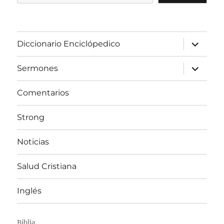
expandir
Diccionario Enciclópedico
el
menú
inferior
expandir
Sermones
el
menú
inferior
Comentarios
Strong
Noticias
Salud Cristiana
Inglés
Biblia