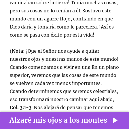
caminaban sobre la tierra! Tenía muchas cosas,
pero sus cosas no lo tenían a él. Sostuvo este
mundo con un agarre flojo, confiando en que
Dios daría y tomaría como le pareciera. ¡Así es
como se pasa con éxito por esta vida!
(
Nota
: ¡Que el Señor nos ayude a quitar
nuestros ojos y nuestras manos de este mundo!
Cuando comenzamos a vivir en una En un plano
superior, veremos que las cosas de este mundo
se vuelven cada vez menos importantes.
Cuando determinemos que seremos celestiales,
eso transformará nuestro caminar aquí abajo,
Col. 3:1-3
. Nos alejará de pensar que tenemos
esto o aquello. ¡Estaremos satisfechos con
Alzaré mis ojos a los montes
Jesús! Cuando eso suceda, estaremos en el