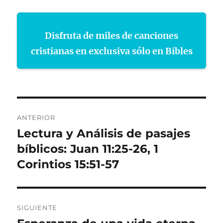
Disfruta de miles de canciones
cristianas en exclusiva sólo en Bibles
Navegación
ANTERIOR
de
Lectura y Análisis de pasajes
Entrada
anterior:
bíblicos: Juan 11:25-26, 1
entradas
Corintios 15:51-57
SIGUIENTE
Entrada