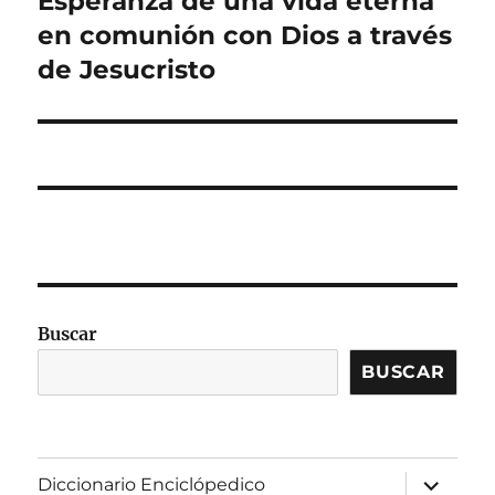
Esperanza de una vida eterna
siguiente:
en comunión con Dios a través
de Jesucristo
Buscar
BUSCAR
expandir
Diccionario Enciclópedico