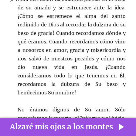
de su amado y se estremece ante la idea.
¡Cómo se estremece el alma del santo
redimido de Dios al recordar la dulzura de su
beso de gracia! Cuando recordamos dónde y
qué éramos. Cuando recordamos cómo vino
a nosotros en amor, gracia y misericordia y
nos salvó de nuestros pecados y cómo nos
dio nueva vida en Jesús. ¡Cuando
consideramos todo lo que tenemos en Él,
recordamos la dulzura de Su beso y
bendecimos Su nombre!
No éramos dignos de Su amor. Sólo
merecíamos la muerte, el Infierno y el juicio.
Alzaré mis ojos a los montes
¡Pero Él nos amó! Él no solo nos amó; Él
murió por nosotros y derramó Su sangre en