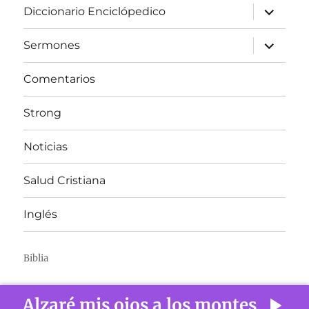
expandir
Diccionario Enciclópedico
el
menú
inferior
expandir
Sermones
el
menú
inferior
Comentarios
Strong
Noticias
Salud Cristiana
Inglés
Biblia
Alzaré mis ojos a los montes