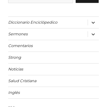
expandir
Diccionario Enciclópedico
el
menú
inferior
expandir
Sermones
el
menú
inferior
Comentarios
Strong
Noticias
Salud Cristiana
Inglés