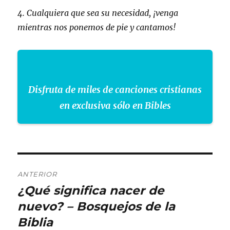
4. Cualquiera que sea su necesidad, ¡venga
mientras nos ponemos de pie y cantamos!
Disfruta de miles de canciones cristianas
en exclusiva sólo en Bibles
Navegación
ANTERIOR
de
¿Qué significa nacer de
Entrada
anterior:
nuevo? – Bosquejos de la
entradas
Biblia