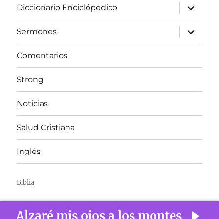
expandir
Diccionario Enciclópedico
el
menú
inferior
expandir
Sermones
el
menú
inferior
Comentarios
Strong
Noticias
Salud Cristiana
Inglés
Biblia
Alzaré mis ojos a los montes