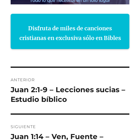
Disfruta de miles de canciones
cristianas en exclusiva sólo en Bibles
Navegación
ANTERIOR
de
Juan 2:1-9 – Lecciones sucias –
Entrada
anterior:
Estudio bíblico
entradas
SIGUIENTE
Juan 1:14 – Ven, Fuente –
Entrada