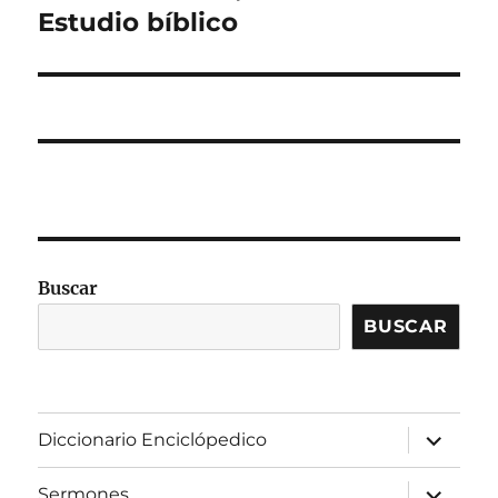
siguiente:
Estudio bíblico
Buscar
BUSCAR
expandir
Diccionario Enciclópedico
el
menú
inferior
expandir
Sermones