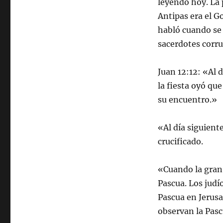
leyendo hoy. La 
Antipas era el G
habló cuando se 
sacerdotes corrup
Juan 12:12: «Al 
la fiesta oyó qu
su encuentro.»
«Al día siguient
crucificado.
«Cuando la gran 
Pascua. Los judío
Pascua en Jerusa
observan la Pasc