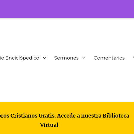
io Enciclópedico
Sermones
Comentarios
bros Cristianos Gratis. Accede a nuestra Biblioteca
Virtual