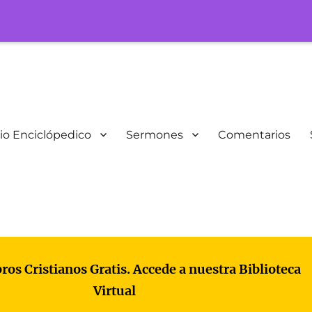
io Enciclópedico
Sermones
Comentarios
bros Cristianos Gratis. Accede a nuestra Biblioteca
Virtual