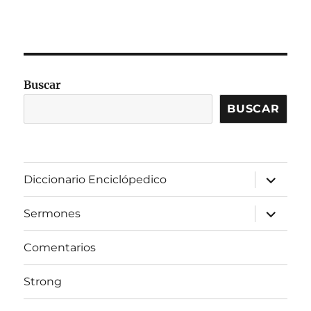
Buscar
BUSCAR
expandir
Diccionario Enciclópedico
el
menú
inferior
expandir
Sermones
el
menú
inferior
Comentarios
Strong