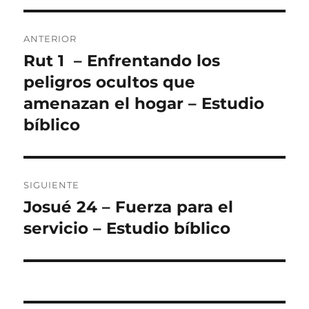
Navegación
ANTERIOR
de
Rut 1 – Enfrentando los
Entrada
anterior:
peligros ocultos que
entradas
amenazan el hogar – Estudio
bíblico
SIGUIENTE
Josué 24 – Fuerza para el
Entrada
siguiente:
servicio – Estudio bíblico