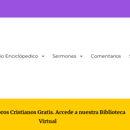
io Enciclópedico
Sermones
Comentarios
bros Cristianos Gratis. Accede a nuestra Biblioteca
Virtual