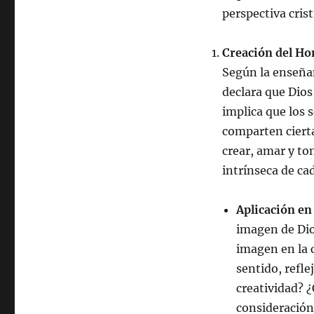
perspectiva cris
Creación del Ho
Según la enseñan
declara que Dios
implica que los 
comparten cierta
crear, amar y to
intrínseca de ca
Aplicación en 
imagen de Dio
imagen en la c
sentido, refle
creatividad? 
consideración