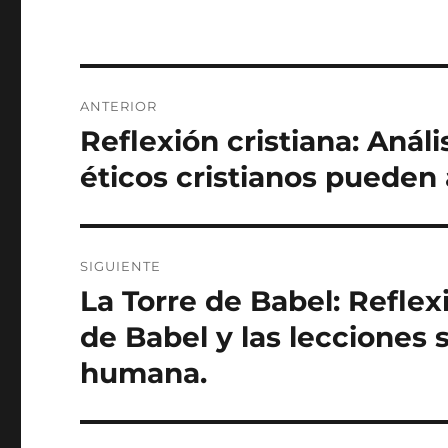
Navegación
ANTERIOR
de
Reflexión cristiana: Análi
Entrada
anterior:
entradas
éticos cristianos pueden 
SIGUIENTE
La Torre de Babel: Reflexi
Entrada
siguiente:
de Babel y las lecciones 
humana.