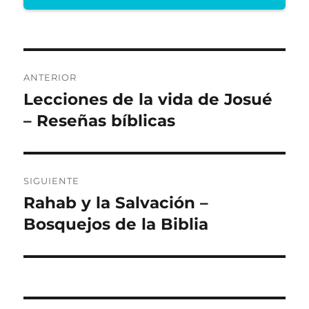
Navegación
ANTERIOR
de
Lecciones de la vida de Josué
Entrada
anterior:
– Reseñas bíblicas
entradas
SIGUIENTE
Rahab y la Salvación –
Entrada
siguiente:
Bosquejos de la Biblia