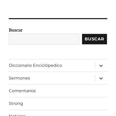
Buscar
BUSCAR
expandir
Diccionario Enciclópedico
el
menú
inferior
expandir
Sermones
el
menú
inferior
Comentarios
Strong