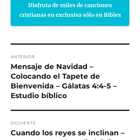
Disfruta de miles de canciones
cristianas en exclusiva sólo en Bibles
Navegación
ANTERIOR
de
Mensaje de Navidad –
Entrada
anterior:
Colocando el Tapete de
entradas
Bienvenida – Gálatas 4:4-5 –
Estudio bíblico
SIGUIENTE
Cuando los reyes se inclinan –
Entrada