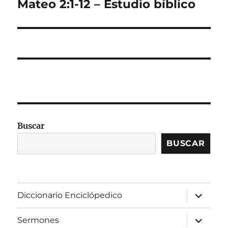
siguiente:
Mateo 2:1-12 – Estudio bíblico
Buscar
BUSCAR
expandir
Diccionario Enciclópedico
el
menú
inferior
expandir
Sermones
el