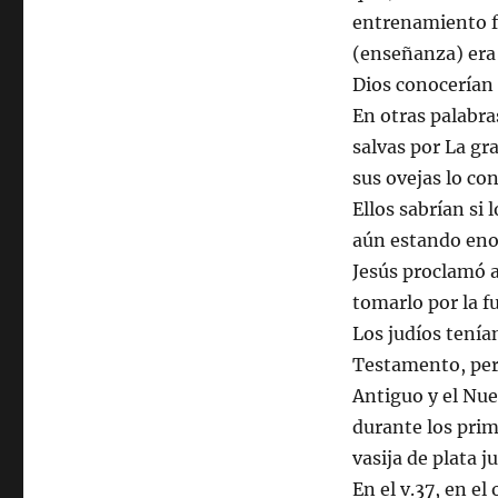
entrenamiento fo
(enseñanza) era 
Dios conocerían 
En otras palabr
salvas por La gra
sus ovejas lo con
Ellos sabrían si
aún estando enoj
Jesús proclamó 
tomarlo por la f
Los judíos tenía
Testamento, pero
Antiguo y el Nu
durante los prime
vasija de plata j
En el v.37, en el