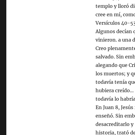
templo y lloró d
cree en mí, como 
Versículos 40-53
Algunos decían q
vinieron. a una d
Creo plenamente 
salvado. Sin em
alegando que Cri
los muertos; y qu
todavía tenía que
hubiera creído… 
todavía lo habrí
En Juan 8, Jesús 
enseñó. Sin emba
desacreditarlo y 
historia, trató 