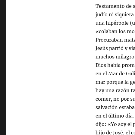
Testamento de sa
judío ni siquiera
una hipérbole (u
«colaban los mos
Procuraban mata
Jesús partió y vi
muchos milagros
Dios había prome
en el Mar de Gali
mar porque la ge
hay una razón ta
comer, no por su
salvación estaba 
en el último día
dijo: «Yo soy el 
hijo de José, el