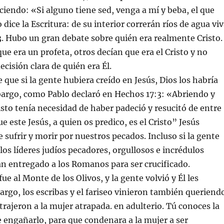
iciendo: «Si alguno tiene sed, venga a mí y beba, el que
dice la Escritura: de su interior correrán ríos de agua viv
. Hubo un gran debate sobre quién era realmente Cristo.
ue era un profeta, otros decían que era el Cristo y no
ecisión clara de quién era Él.
que si la gente hubiera creído en Jesús, Dios los habría
bargo, como Pablo declaró en Hechos 17:3: «Abriendo y
sto tenía necesidad de haber padeció y resucitó de entre
e este Jesús, a quien os predico, es el Cristo” Jesús
 sufrir y morir por nuestros pecados. Incluso si la gente
los líderes judíos pecadores, orgullosos e incrédulos
an entregado a los Romanos para ser crucificado.
fue al Monte de los Olivos, y la gente volvió y Él les
rgo, los escribas y el fariseo vinieron también queriend
trajeron a la mujer atrapada. en adulterio. Tú conoces la
de engañarlo, para que condenara a la mujer a ser