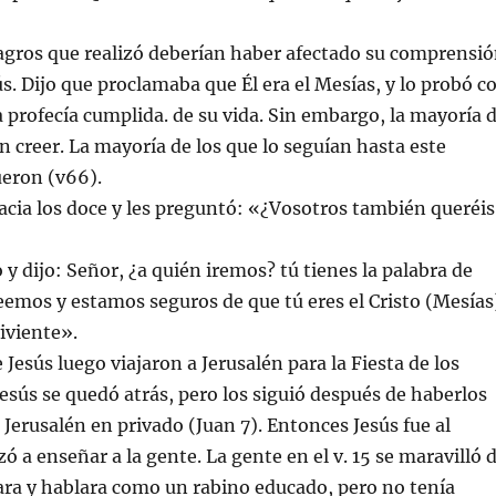
agros que realizó deberían haber afectado su comprensi
ús. Dijo que proclamaba que Él era el Mesías, y lo probó c
a profecía cumplida. de su vida. Sin embargo, la mayoría 
on creer. La mayoría de los que lo seguían hasta este
eron (v66).
hacia los doce y les preguntó: «¿Vosotros también queréis
y dijo: Señor, ¿a quién iremos? tú tienes la palabra de
reemos y estamos seguros de que tú eres el Cristo (Mesías
viviente».
 Jesús luego viajaron a Jerusalén para la Fiesta de los
esús se quedó atrás, pero los siguió después de haberlos
 Jerusalén en privado (Juan 7). Entonces Jesús fue al
 a enseñar a la gente. La gente en el v. 15 se maravilló 
ara y hablara como un rabino educado, pero no tenía