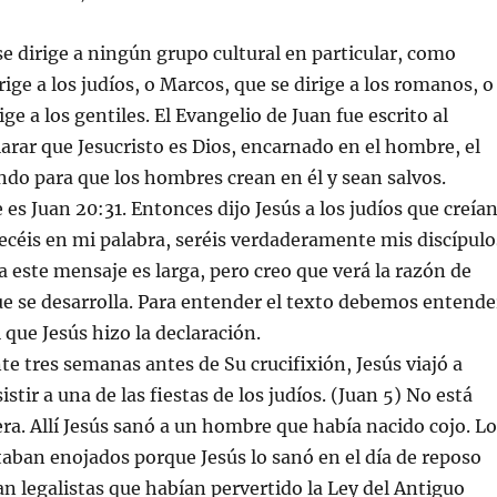
se dirige a ningún grupo cultural en particular, como
ige a los judíos, o Marcos, que se dirige a los romanos, o
ige a los gentiles. El Evangelio de Juan fue escrito al
rar que Jesucristo es Dios, encarnado en el hombre, el
do para que los hombres crean en él y sean salvos.
e es Juan 20:31. Entonces dijo Jesús a los judíos que creía
ecéis en mi palabra, seréis verdaderamente mis discípulo
a este mensaje es larga, pero creo que verá la razón de
e se desarrolla. Para entender el texto debemos entende
 que Jesús hizo la declaración.
tres semanas antes de Su crucifixión, Jesús viajó a
istir a una de las fiestas de los judíos. (Juan 5) No está
 era. Allí Jesús sanó a un hombre que había nacido cojo. L
staban enojados porque Jesús lo sanó en el día de reposo
an legalistas que habían pervertido la Ley del Antiguo