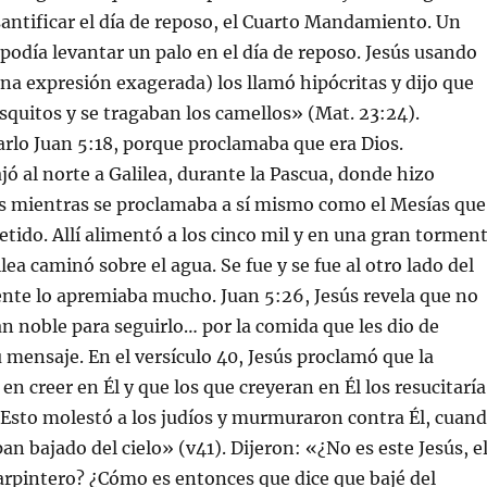
ntificar el día de reposo, el Cuarto Mandamiento. Un
 podía levantar un palo en el día de reposo. Jesús usando
na expresión exagerada) los llamó hipócritas y dijo que
quitos y se tragaban los camellos» (Mat. 23:24).
rlo Juan 5:18, porque proclamaba que era Dios.
ajó al norte a Galilea, durante la Pascua, donde hizo
 mientras se proclamaba a sí mismo como el Mesías que
tido. Allí alimentó a los cinco mil y en una gran tormen
lea caminó sobre el agua. Se fue y se fue al otro lado del
nte lo apremiaba mucho. Juan 5:26, Jesús revela que no
n noble para seguirlo… por la comida que les dio de
 mensaje. En el versículo 40, Jesús proclamó que la
en creer en Él y que los que creyeran en Él los resucitaría
. Esto molestó a los judíos y murmuraron contra Él, cuan
pan bajado del cielo» (v41). Dijeron: «¿No es este Jesús, e
 carpintero? ¿Cómo es entonces que dice que bajé del