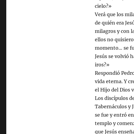
cielo?»
Verá que los mil
de quién era Jes
milagros y con l
ellos no quisier
momento… se fu
Jesús se volvió 
iros?»
Respondió Pedro 
vida eterna. Y c
el Hijo del Dios 
Los discípulos de
Tabernáculos y J
se fue y entró en
templo y comenzó
que Jesús enseñ