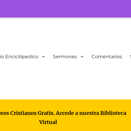
io Enciclópedico
Sermones
Comentarios
bros Cristianos Gratis. Accede a nuestra Biblioteca
Virtual