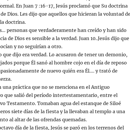
rmal. En Juan 7 :16-17, Jesús proclamó que Su doctrina
de Dios. Les dijo que aquellos que hicieran la voluntad d
la doctrina.
as… personas que verdaderamente han creído y han sido
cia de Dios es sensible a la verdad. Juan 10..Jesús dijo que
ocían y no seguirían a otro.
 lo que dijo era verdad. Lo acusaron de tener un demonio,
ados porque Él sanó al hombre cojo en el día de reposo
apasionadamente de nuevo quién era Él…. y trató de
uerza.
n una práctica que no se menciona en el Antiguo
 que salió del período intertestamentario, entre el
evo Testamento. Tomaban agua del estanque de Siloé
ros siete días de la fiesta y la llevaban al templo a una
unto al altar de las ofrendas quemadas.
 octavo día de la fiesta, Jesús se paró en los terrenos del