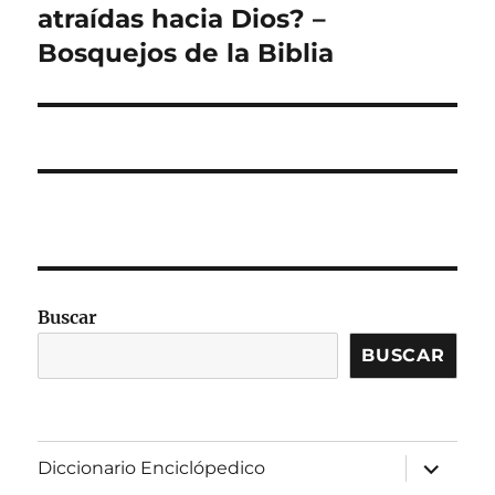
atraídas hacia Dios? –
Bosquejos de la Biblia
Buscar
BUSCAR
expandir
Diccionario Enciclópedico
el