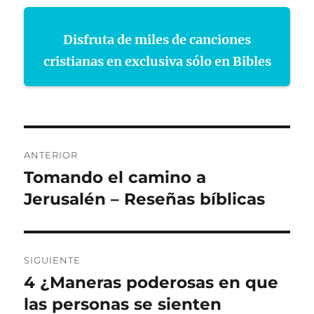
Disfruta de miles de canciones
cristianas en exclusiva sólo en Bibles
Navegación
ANTERIOR
de
Tomando el camino a
Entrada
anterior:
Jerusalén – Reseñas bíblicas
entradas
SIGUIENTE
4 ¿Maneras poderosas en que
Entrada
siguiente:
las personas se sienten