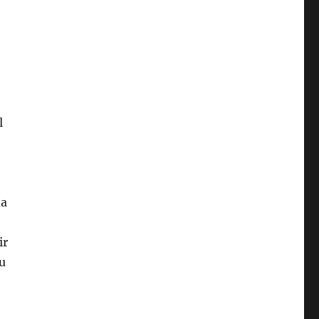
l
da
ir
su