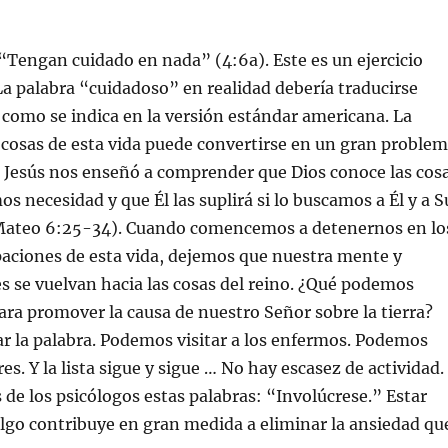
“Tengan cuidado en nada” (4:6a). Este es un ejercicio
 La palabra “cuidadoso” en realidad debería traducirse
como se indica en la versión estándar americana. La
 cosas de esta vida puede convertirse en un gran proble
o. Jesús nos enseñó a comprender que Dios conoce las cos
s necesidad y que Él las suplirá si lo buscamos a Él y a S
Mateo 6:25-34). Cuando comencemos a detenernos en lo
paciones de esta vida, dejemos que nuestra mente y
s se vuelvan hacia las cosas del reino. ¿Qué podemos
ara promover la causa de nuestro Señor sobre la tierra?
r la palabra. Podemos visitar a los enfermos. Podemos
es. Y la lista sigue y sigue … No hay escasez de actividad.
e los psicólogos estas palabras: “Involúcrese.” Estar
lgo contribuye en gran medida a eliminar la ansiedad qu