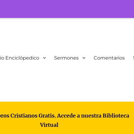
io Enciclópedico
Sermones
Comentarios
bros Cristianos Gratis. Accede a nuestra Biblioteca
Virtual