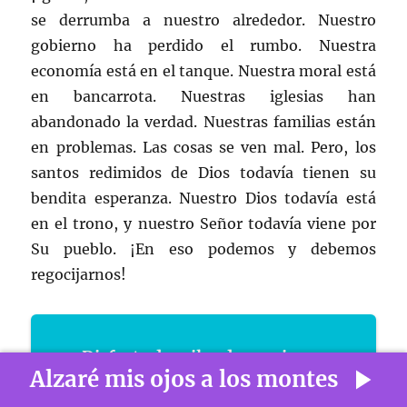
se derrumba a nuestro alrededor. Nuestro
gobierno ha perdido el rumbo. Nuestra
economía está en el tanque. Nuestra moral está
en bancarrota. Nuestras iglesias han
abandonado la verdad. Nuestras familias están
en problemas. Las cosas se ven mal. Pero, los
santos redimidos de Dios todavía tienen su
bendita esperanza. Nuestro Dios todavía está
en el trono, y nuestro Señor todavía viene por
Su pueblo. ¡En eso podemos y debemos
regocijarnos!
Disfruta de miles de canciones
Alzaré mis ojos a los montes
cristianas en exclusiva sólo en Bibles