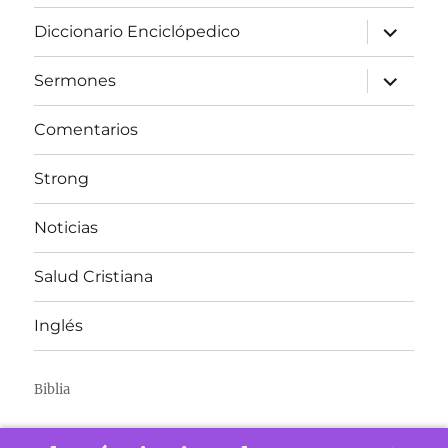
expandir
Diccionario Enciclópedico
el
menú
inferior
expandir
Sermones
el
menú
inferior
Comentarios
Strong
Noticias
Salud Cristiana
Inglés
Biblia