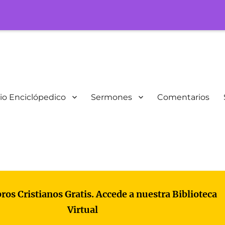
io Enciclópedico
Sermones
Comentarios
bros Cristianos Gratis. Accede a nuestra Biblioteca
Virtual