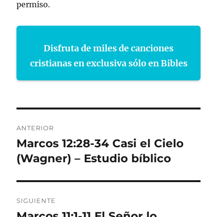
permiso.
Disfruta de miles de canciones
cristianas en exclusiva sólo en Bibles
Navegación
ANTERIOR
de
Marcos 12:28-34 Casi el Cielo
Entrada
anterior:
(Wagner) – Estudio bíblico
entradas
SIGUIENTE
Marcos 11:1-11 El Señor lo
Entrada