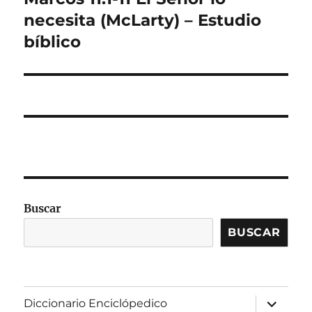
siguiente:
necesita (McLarty) – Estudio
bíblico
Buscar
BUSCAR
expandir
Diccionario Enciclópedico
el