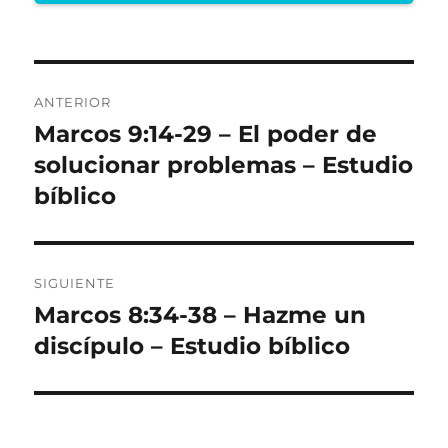
Navegación
ANTERIOR
de
Marcos 9:14-29 – El poder de
Entrada
anterior:
solucionar problemas – Estudio
entradas
bíblico
SIGUIENTE
Marcos 8:34-38 – Hazme un
Entrada
siguiente:
discípulo – Estudio bíblico