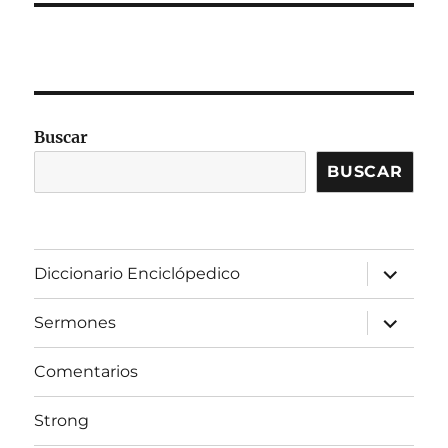
Buscar
BUSCAR
expandir
Diccionario Enciclópedico
el
menú
inferior
expandir
Sermones
el
menú
inferior
Comentarios
Strong