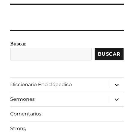
Buscar
BUSCAR
expandir
Diccionario Enciclópedico
el
menú
inferior
expandir
Sermones
el
menú
inferior
Comentarios
Strong