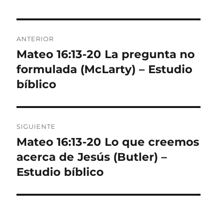
Navegación
ANTERIOR
de
Mateo 16:13-20 La pregunta no
Entrada
anterior:
formulada (McLarty) – Estudio
entradas
bíblico
SIGUIENTE
Mateo 16:13-20 Lo que creemos
Entrada
siguiente:
acerca de Jesús (Butler) –
Estudio bíblico