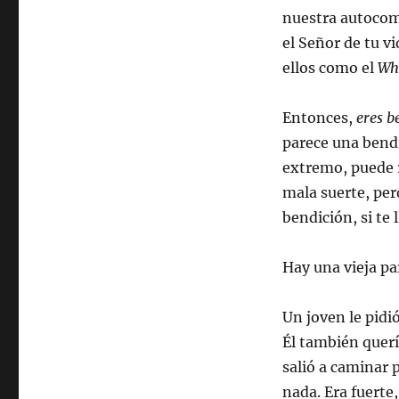
nuestra autocom
el Señor de tu vi
ellos como el
Wh
Entonces,
eres b
parece una bendi
extremo, puede r
mala suerte, per
bendición, si te 
Hay una vieja pa
Un joven le pidi
Él también querí
salió a caminar 
nada. Era fuerte