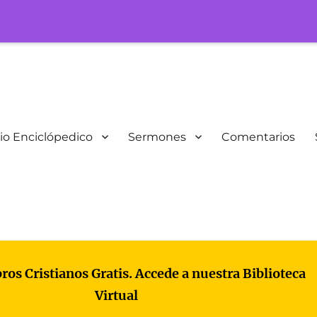
io Enciclópedico
Sermones
Comentarios
bros Cristianos Gratis. Accede a nuestra Biblioteca
Virtual