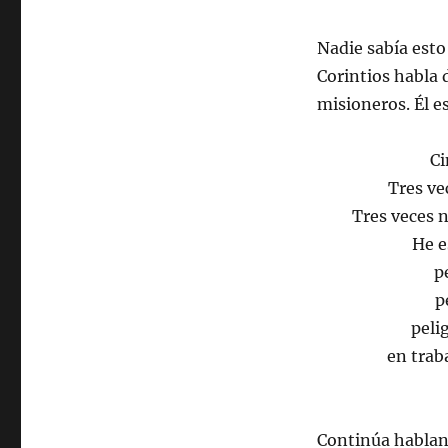
Nadie sabía esto
Corintios habla 
misioneros. Él e
Ci
Tres ve
Tres veces 
He e
p
p
peli
en trab
Continúa habland