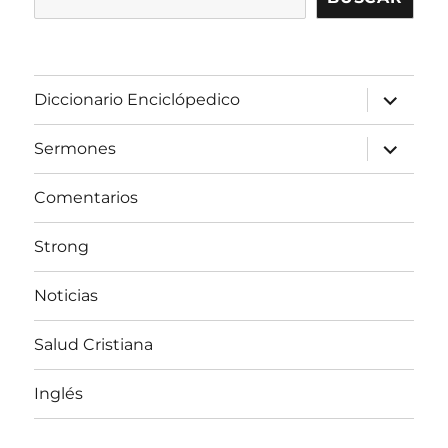
expandir
Diccionario Enciclópedico
el
menú
inferior
expandir
Sermones
el
menú
inferior
Comentarios
Strong
Noticias
Salud Cristiana
Inglés