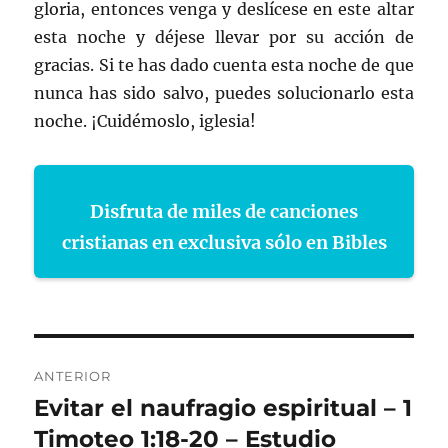
gloria, entonces venga y deslícese en este altar
esta noche y déjese llevar por su acción de
gracias. Si te has dado cuenta esta noche de que
nunca has sido salvo, puedes solucionarlo esta
noche. ¡Cuidémoslo, iglesia!
Disfruta de miles de canciones
cristianas en exclusiva sólo en Bibles
Navegación
ANTERIOR
de
Evitar el naufragio espiritual – 1
Entrada
anterior:
Timoteo 1:18-20 – Estudio
entradas