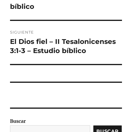
bíblico
SIGUIENTE
El Dios fiel – II Tesalonicenses
Entrada
siguiente:
3:1-3 – Estudio bíblico
Buscar
BUSCAR