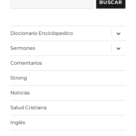
BUSCAR
expandir
Diccionario Enciclópedico
el
menú
inferior
expandir
Sermones
el
menú
inferior
Comentarios
Strong
Noticias
Salud Cristiana
Inglés