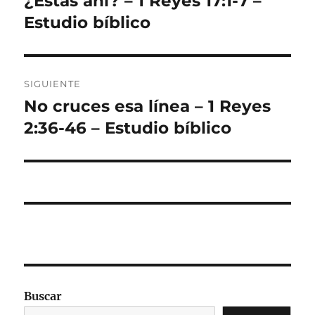
¿Estás ahí? – 1 Reyes 17:1-7 –
anterior:
Estudio bíblico
entradas
SIGUIENTE
No cruces esa línea – 1 Reyes
Entrada
siguiente:
2:36-46 – Estudio bíblico
Buscar