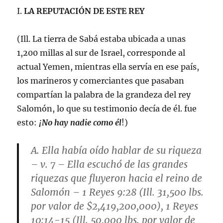
I.
LA REPUTACIÓN DE ESTE REY
(Ill. La tierra de Sabá estaba ubicada a unas
1,200 millas al sur de Israel, corresponde al
actual Yemen, mientras ella servía en ese país,
los marineros y comerciantes que pasaban
compartían la palabra de la grandeza del rey
Salomón, lo que su testimonio decía de él. fue
esto:
¡No hay nadie como él
!)
A.
Ella había oído hablar de su riqueza
–
v. 7
– Ella escuchó de las grandes
riquezas que fluyeron hacia el reino de
Salomón –
1 Reyes 9:28
(Ill. 31,500 lbs.
por valor de $2,419,200,000)
, 1 Reyes
10:14-15
(Ill. 50,000 lbs. por valor de