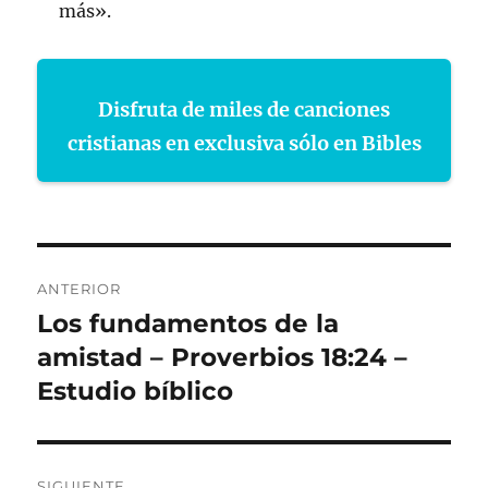
más».
Disfruta de miles de canciones
cristianas en exclusiva sólo en Bibles
Navegación
ANTERIOR
de
Los fundamentos de la
Entrada
anterior:
amistad – Proverbios 18:24 –
entradas
Estudio bíblico
SIGUIENTE