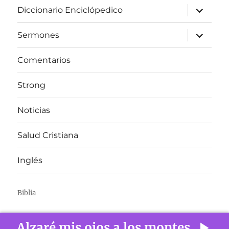
expandir
Diccionario Enciclópedico
el
menú
inferior
expandir
Sermones
el
menú
inferior
Comentarios
Strong
Noticias
Salud Cristiana
Inglés
Biblia
Alzaré mis ojos a los montes