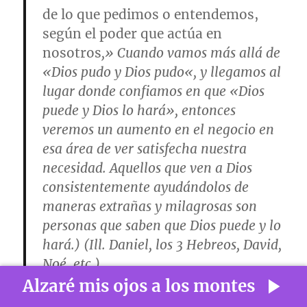
de lo que pedimos o entendemos,
según el poder que actúa en
nosotros
,» Cuando vamos más allá de
«
Dios pudo y Dios pudo
«, y llegamos al
lugar donde confiamos en que «
Dios
puede y Dios lo hará», entonces
veremos un aumento en el negocio en
esa área de ver satisfecha nuestra
necesidad. Aquellos que ven a Dios
consistentemente ayudándolos de
maneras extrañas y milagrosas son
personas que saben que Dios puede y lo
hará.) (Ill. Daniel, los 3 Hebreos, David,
Noé, etc.)
Alzaré mis ojos a los montes
(Ill. ¿La palabra «fe» resume tu vida? ¡Debería!