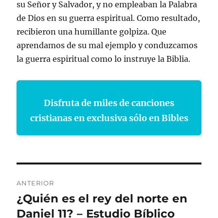
su Señor y Salvador, y no empleaban la Palabra
de Dios en su guerra espiritual. Como resultado,
recibieron una humillante golpiza. Que
aprendamos de su mal ejemplo y conduzcamos
la guerra espiritual como lo instruye la Biblia.
Disfruta de miles de canciones
cristianas en exclusiva sólo en Bibles
Navegación
ANTERIOR
de
¿Quién es el rey del norte en
Entrada
anterior:
Daniel 11? – Estudio Bíblico
entradas