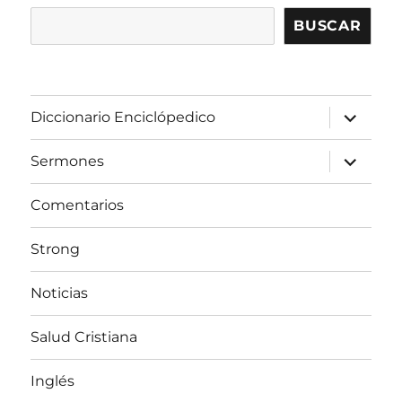
BUSCAR
expandir
Diccionario Enciclópedico
el
menú
inferior
expandir
Sermones
el
menú
inferior
Comentarios
Strong
Noticias
Salud Cristiana
Inglés